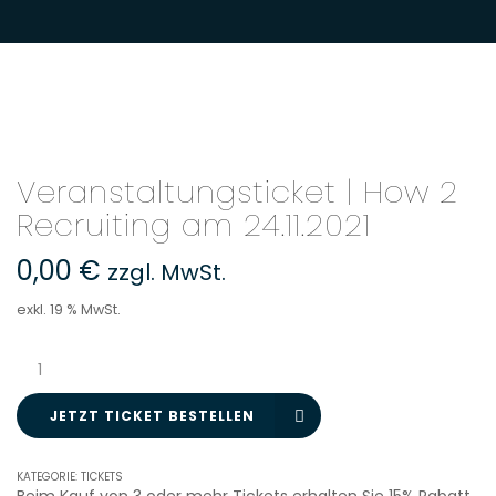
Veranstaltungsticket | How 2
Recruiting am 24.11.2021
0,00
€
zzgl. MwSt.
exkl. 19 % MwSt.
Veranstaltungsticket
|
How
JETZT TICKET BESTELLEN
2
Recruiting
am
KATEGORIE:
TICKETS
24.11.2021