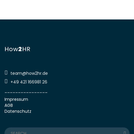
How
2
HR
team@how2hr.de
+49 421 166981 26
________________
Impressum
AGB
Datenschutz