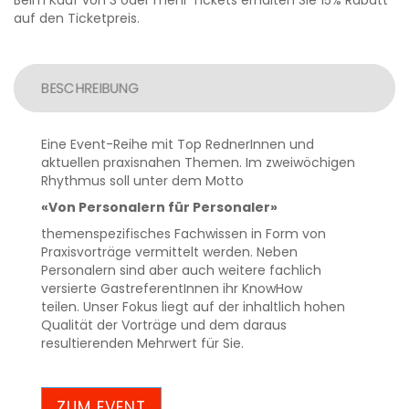
Beim Kauf von 3 oder mehr Tickets erhalten Sie 15% Rabatt
Menge
auf den Ticketpreis.
BESCHREIBUNG
Eine Event-Reihe mit Top RednerInnen und
aktuellen praxisnahen Themen. Im zweiwöchigen
Rhythmus soll unter dem Motto
«Von Personalern für Personaler»
themenspezifisches Fachwissen in Form von
Praxisvorträge vermittelt werden. Neben
Personalern sind aber auch weitere fachlich
versierte GastreferentInnen ihr KnowHow
teilen. Unser Fokus liegt auf der inhaltlich hohen
Qualität der Vorträge und dem daraus
resultierenden Mehrwert für Sie.
ZUM EVENT