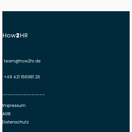
How
2
HR
team@how2hr.de
+49 421 166981 26
________________
Impressum
AGB
Datenschutz