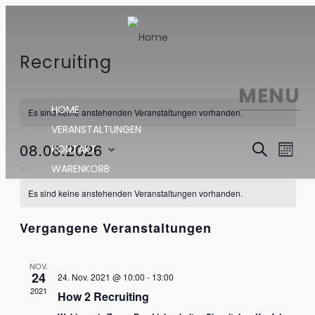
Recruiting
MENU
HOME
Es sind keine anstehenden Veranstaltungen vorhanden.
VERANSTALTUNGEN
Vera
Ver
08.08.2026
KONTAKT
SUCHE
MONA
Ans
WARENKORB
Datum
Suc
Kalender
Nav
wählen.
Es sind keine anstehenden Veranstaltungen vorhanden.
und
von
Vergangene Veranstaltungen
Ansi
Veranstaltungen
NOV.
Navi
24
24. Nov. 2021 @ 10:00
-
13:00
2021
How 2 Recruiting