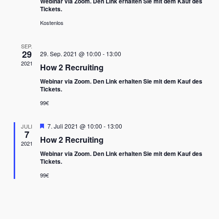
Webinar via Zoom. Den Link erhalten Sie mit dem Kauf des
Tickets.
Kostenlos
SEP.
29
29. Sep. 2021 @ 10:00
-
13:00
2021
How 2 Recruiting
Webinar via Zoom. Den Link erhalten Sie mit dem Kauf des
Tickets.
99€
Hervorgehoben
7. Juli 2021 @ 10:00
-
13:00
JULI
7
How 2 Recruiting
2021
Webinar via Zoom. Den Link erhalten Sie mit dem Kauf des
Tickets.
99€